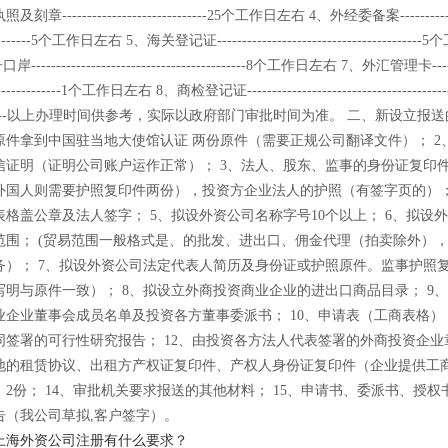
章-----------------------------25个工作日左右 4、外经委备案-------------
----------5个工作日左右 5、海关登记证---------------------------------------
------------------------------------------8个工作日左右 7、外汇管理卡------
----------------1个工作日左右 8、商检登记证-------------------------------------
----以上办理时间供参考，实际以政府部门审批时间为准。 二、新设立报送
原件拿到中国驻当地大使馆认证 两份原件（需要正规公司翻译文件）； 2
信证明（证明公司账户运作正常）； 3、法人、股东、监事的身份证复印
外国人则需要护照复印件两份），投资方企业法人的护照（有签字页的）；
表格盖公章及法人签字； 5、拟设外资公司名称字号10个以上； 6、拟设
范围； (贸易范围一般格式是、的批发、进出口、佣金代理（拍卖除外）
务）； 7、拟设外资公司法定代表人简历及身份证或护照原件。监事护照复
写明与原件一致）； 8、拟设立外商投资商业企业的进出口商品目录； 9
业企业董事会成员名单及投资各方董事委派书； 10、申请表（工商表格）；
同签署的可行性研究报告； 12、由投资各方法人代表签署的外商投资企业
册地的租赁协议、出租方产权证复印件、产权人身份证复印件（企业提供工
2份； 14、审批机关要求报送的其他材料； 15、申请书、委派书、授权
告（我公司草拟,客户签字）。
上海外资公司注册有什么要求？