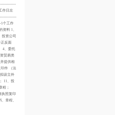
---------
--5个工作日左
----------
----1个工作
的资料 1、
、投资公司
件正反面
 4、委托
外资贸易类
，并提供相
印件 （法
、拟设立外
 11、投
章程；
商执照复印
书、章程、